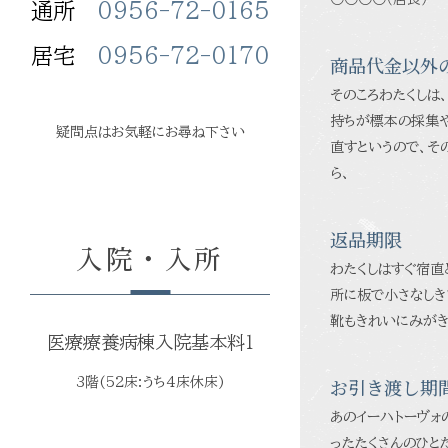
通所
0956-72-0165
居宅
0956-72-0170
商品代金以外
そのころわたくしは
持ちが標本の採集や
疑問点はお気軽にお尋ね下さい
直すというので、そ
ら、
返品期限
入院・入所
わたくしはすぐ宿直
所に板で小さなしき
靴もきれいにみがき
医療療養病棟入院基本料１
お引き渡し期
3階(52床:うち4床休床)
あのイーハトーヴォ
ったたくさんのひと