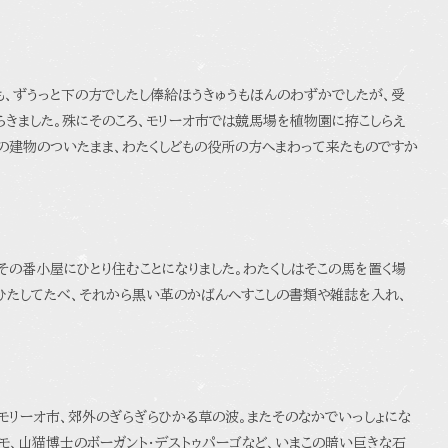
も、ずうっと下の方でしたし俸給ほうきゅうもほんのわずかでしたが、受
きました。殊にそのころ、モリーオ市では競馬場を植物園に拵こしらえ
の建物のついたまま、わたくしどもの役所の方へまわって来たものですか
その番小屋にひとり住むことになりました。わたくしはそこの馬を置く場
ひたしてたべ、それから黒い革のかばんへすこしの書類や雑誌を入れ、
モリーオ市、郊外のぎらぎらひかる草の波。またそのなかでいっしょにな
モ、山猫博士のボーガント・デストゥパーゴなど、いまこの暗い巨きな石