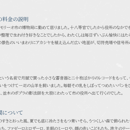
の料金の説明
、モリーオ市の博物局に勤めて居りました。十八等官でしたから役所のなかで
整理で生れ付き好きなことでしたから、わたくしは毎日ずいぶん愉快にはたら
の景色のいいまわりにアカシヤを植え込んだ広い地面が、切符売場や信号所
という名前で月賦で買った小さな蓄音器と二十枚ばかりのレコードをもって、
いをつけて一疋の山羊を飼いました。毎朝その乳をしぼってつめたいパンを
、並木のポプラの影法師を大股にわたって市の役所へ出て行くのでした。
間について
のすきとおった風、夏でも底に冷たさをもつ青いそら、うつくしい森で飾られた
たち、ファゼーロとロザーロ、羊飼のミーロや、顔の赤いこどもたち、地主のテー