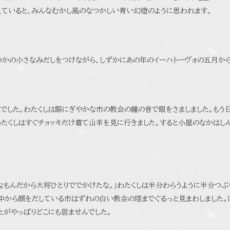
ていると、みんなむかし風のなつかしい青い幻燈のように思われます。
つかの小さなみだしをつけながら、しずかにあの年のイーハトーヴォの五月から
でした。わたくしは賑にぎやかな市の教会の鐘の音で眼をさましました。もう日
わたくしはすぐチョッキだけ着て山羊を見に行きました。すると小屋のなかは
なもんだから大将ひとりででかけたな。」わたくしは半分わらうように半分つ
中から顔をだしている市はずれの白い教会の塔までぐるっと見まわしました。
たがやっぱりどこにも居ませんでした。