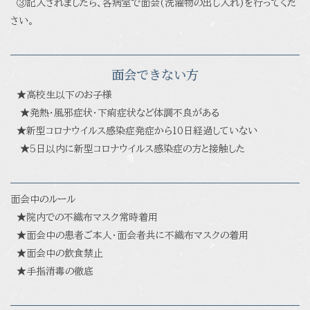
③記入されましたら、各病室で面会(洗濯物の出し入れ)を行ってくだ
さい。
面会できない方
★高校生以下のお子様
★発熱・風邪症状・下痢症状など体調不良がある
★新型コロナウイルス感染症発症から10日経過していない
★5日以内に新型コロナウイルス感染症の方と接触した
面会中のルール
★院内での不織布マスク常時着用
★面会中の患者ご本人・面会者共に不織布マスクの着用
★面会中の飲食禁止
★手指消毒の徹底